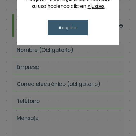
su uso haciendo clic en
Ajustes
.
Cuéntanos qué necesitas
y te
responderemos personalmente
Aceptar
lo antes posible