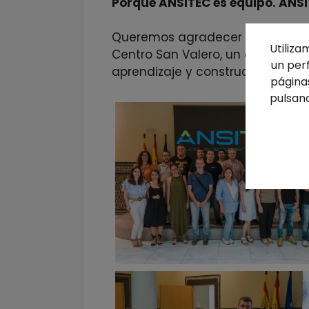
Porque ANSITEC es equipo. ANS
Queremos agradecer especialmen
Utiliza
Centro San Valero, un entorno id
un per
aprendizaje y construcción conj
páginas
pulsand