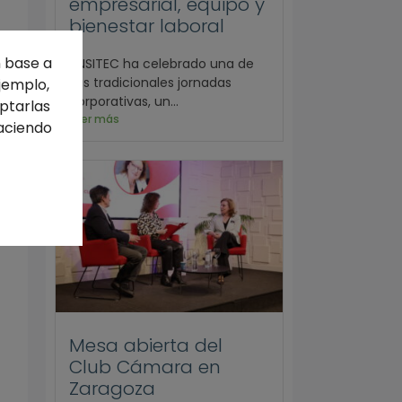
empresarial, equipo y
bienestar laboral
n base a
ANSITEC ha celebrado una de
sus tradicionales jornadas
jemplo,
corporativas, un...
ptarlas
Leer más
haciendo
Mesa abierta del
Club Cámara en
Zaragoza