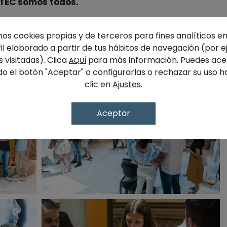
ITEC somos todos.
te a Fundación San Valero por acogernos en el
mos cookies propias y de terceros para fines analíticos e
óneo que hizo posible esta jornada de conexión,
fil elaborado a partir de tus hábitos de navegación (por e
unta del futuro que queremos.
 visitadas). Clica
para más información. Puedes ace
AQUÍ
o el botón "Aceptar" o configurarlas o rechazar su uso 
clic en
Ajustes
.
Aceptar